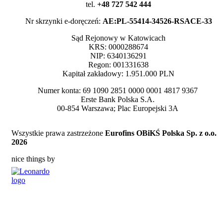
tel.
+48 727 542 444
Nr skrzynki e-doręczeń:
AE:PL-55414-34526-RSACE-33
Sąd Rejonowy w Katowicach
KRS: 0000288674
NIP: 6340136291
Regon: 001331638
Kapitał zakładowy: 1.951.000 PLN
Numer konta: 6
9 1090 2851 0000 0001 4817 9367
Erste Bank Polska S.A.
00-854 Warszawa; Plac Europejski 3A
Wszystkie prawa zastrzeżone
Eurofins OBiKŚ Polska Sp. z o.o.
2026
nice things by