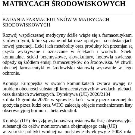
MATRYCACH ŚRODOWISKOWYCH
BADANIA FARMACEUTYKÓW W MATRYCACH
ŚRODOWISKOWYCH
Rozwój współczesnej medycyny ściśle wiąże się z farmaceutykami
zarówno tymi, które są znane od lat oraz opartymi na substancjach
nowej generacji. Leki i ich metabolity oraz produkty ich przemian są
często wykrywane i oznaczane w ściekach i wodach. Ścieki
komunalne, ścieki przemysłowe, akwakultury, hodowla zwierząt,
odpady są źródłem emisji farmaceutyków do środowiska. W chwili
obecnej farmaceutyki w środowisku stanowią wyzwanie w jego
ochronie.
Komisja Europejska w swoich komunikatach zwraca uwagę na
problem obecności substancji farmaceutycznych w wodach, glebach
oraz tkankach zwierzęcych. Dyrektywa (UE) 2020/2184
z dnia 16 grudnia 2020r. w sprawie jakości wody przeznaczonej do
spożycia przez ludzi oraz WHO zalecają objęcie mechanizmem listy
obserwacyjnej hormon – beta-estradiol.
Komisja (UE) decyzją wykonawczą ustanowiła listę obserwacyjną
substancji do celów monitorowania obejmującego całą (UE)
w zakresie polityki wodnej na podstawie dyrektywy z 2008 roku